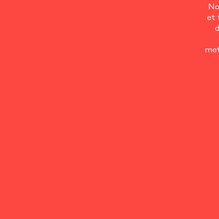
No
et 
d
met