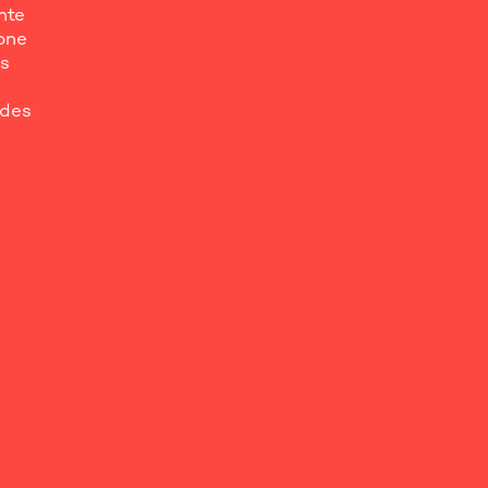
nte
lone
os
 des