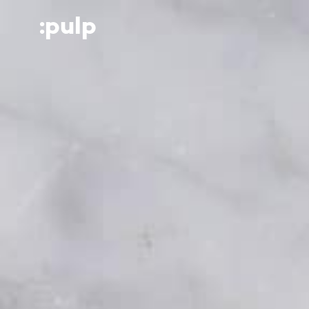
:p
ulp