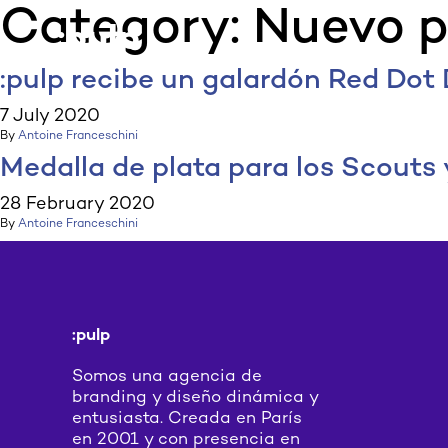
Category:
Nuevo p
:p
ulp
:pulp recibe un galardón Red Dot 
7 July 2020
By
Antoine Franceschini
Medalla de plata para los Scouts y
28 February 2020
By
Antoine Franceschini
:pulp
Somos una agencia de
branding y diseño dinámica y
entusiasta. Creada en París
en 2001 y con presencia en