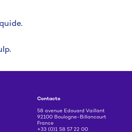
ES
FR
EN
quide.
lp.
Contacto
58 avenue Edouard Vaillant
92100 Boulogne-Billancourt
France
+33 (0)1 58 57 22 00