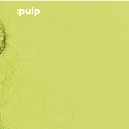
:p
ulp